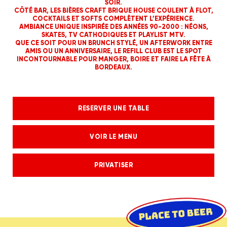
SOIR.
CÔTÉ BAR, LES BIÈRES CRAFT BRIQUE HOUSE COULENT À FLOT,
COCKTAILS ET SOFTS COMPLÈTENT L’EXPÉRIENCE.
AMBIANCE UNIQUE INSPIRÉE DES ANNÉES 90-2000 : NÉONS,
SKATES, TV CATHODIQUES ET PLAYLIST MTV.
QUE CE SOIT POUR UN BRUNCH STYLÉ, UN AFTERWORK ENTRE
AMIS OU UN ANNIVERSAIRE, LE REFILL CLUB EST LE SPOT
INCONTOURNABLE POUR MANGER, BOIRE ET FAIRE LA FÊTE À
BORDEAUX.
RESERVER UNE TABLE
VOIR LE MENU
PRIVATISER