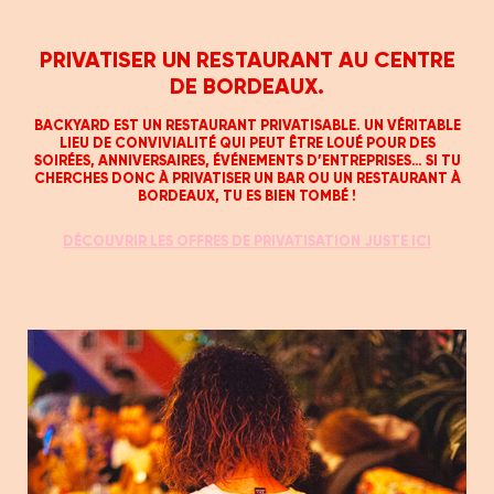
PRIVATISER UN RESTAURANT AU CENTRE
DE BORDEAUX.
BACKYARD EST UN RESTAURANT PRIVATISABLE. UN VÉRITABLE
LIEU DE CONVIVIALITÉ QUI PEUT ÊTRE LOUÉ POUR DES
SOIRÉES, ANNIVERSAIRES, ÉVÉNEMENTS D’ENTREPRISES… SI TU
CHERCHES DONC À PRIVATISER UN BAR OU UN RESTAURANT À
BORDEAUX, TU ES BIEN TOMBÉ !
DÉCOUVRIR LES OFFRES DE PRIVATISATION JUSTE ICI