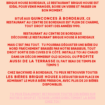
BRIQUE HOUSE BORDEAUX, LE RESTAURANT BRIQUE HOUSE EST
IDÉAL POUR VENIR MANGER, BOIRE UN VERRE ET PASSER UN
BON MOMENT.
QUINCONCES À BORDEAUX
SITUÉ AUX
, CE
RESTAURANT AU CENTRE DE BORDEAUX EST PLEIN DE CHARME,
TOUT DROIT SORTI DES ANNÉES 1990.
RESTAURANT AU CENTRE DE BORDEAUX
DÉCOUVRE LE RESTAURANT BRIQUE HOUSE À BORDEAUX
MAIS C'EST PAS TOUT. TU POURRAS DÉGUSTER UNE BIÈRE DU
NORD FRAÎCHEMENT BRASSÉE PAR NOTRE BRASSEUR, TOUT
DROIT SORTIE DES CUVES D'À CÔTÉ. INSTALLE TOI AU CHAUD
PROFITE
DANS UN DÉCOR IMMERSIF OLD SCHOOL OU
AUSSI DE LA TERRASSE
(IL FAIT BEAU DE TEMPS EN
TEMPS !)
CHEZ BACKYARD À BORDEAUX, TU PEUX RETROUVER TOUTES
LES BIÈRES BRIQUE HOUSE
À DÉGUSTER SUR PLACE EN
ADMIRANT LE MUR À BIÈRE PRESSION, AVEC PLUS DE 20 BIÈRES
DISPONIBLES.
TU PEUX ÉGALEMENT RETROUVER TOUTES CES BIÈRES SUR
NOTRE E-SHOP ET TE FAIRE LIVRER DIRECTEMENT LA BIÈRE
CHEZ TOI !