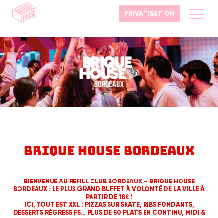
PRIVATISATION
BRIQUE HOUSE BORDEAUX
BIENVENUE AU REFILL CLUB BORDEAUX – BRIQUE HOUSE
BORDEAUX : LE PLUS GRAND BUFFET À VOLONTÉ DE LA VILLE À
PARTIR DE 18€ !
ICI, TOUT EST XXL : PIZZAS SUR SKATE, RIBS FONDANTS,
DESSERTS RÉGRESSIFS… PLUS DE 50 PLATS EN CONTINU, MIDI &