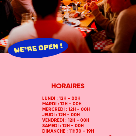
HORAIRES
LUNDI : 12H - 00H
MARDI : 12H - 00H
MERCREDI : 12H - 00H
JEUDI : 12H - 00H
VENDREDI : 12H - 00H
SAMEDI : 12H - 00H
DIMANCHE : 11H30 - 19H