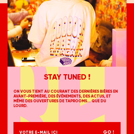
STAY TUNED !
ON VOUS TIENT AU COURANT DES DERNIÈRES BIÈRES EN
AVANT-PREMIÈRE, DES ÉVÉNEMENTS, DES ACTUS, ET
MÊME DES OUVERTURES DE TAPROOMS... QUE DU
LOURD.
GO !
VOTRE E-MAIL ICI